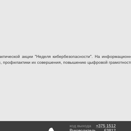
ктической акции "Неделя кибербезопасности". На информационны
м, профилактики их совершения, повышению цыфровой грамотн
код выхода
+375 1512
Руководитель 63812